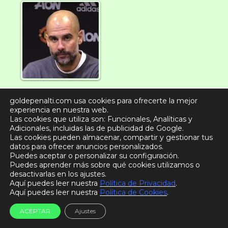
Cómo Entrena Marcelo Bielsa la Salida
goldepenalti.com usa cookies para ofrecerte la mejor
del Balón Desde la Defensa en
experiencia en nuestra web.
Situaciones de Pressing
Las cookies que utiliza son: Funcionales, Analíticas y
Adicionales, incluidas las de publicidad de Google.
Las cookies pueden almacenar, compartir y gestionar tus
datos para ofrecer anuncios personalizados.
Puedes aceptar o personalizar su configuración.
Puedes aprender más sobre qué cookies utilizamos o
desactivarlas en los ajustes.
Aquí puedes leer nuestra
Política de Privacidad
.
Aquí puedes leer nuestra
Política de Cookies
.
¿Sabes Qué Dice la Regla Número 1
ACEPTAR
Ajustes
del Reglamento del Fútbol?