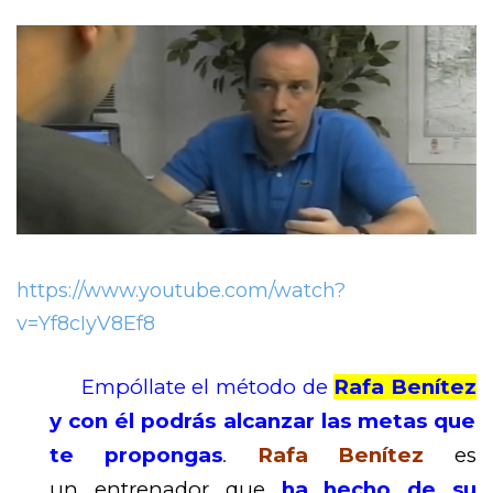
https://www.youtube.com/watch?
v=Yf8cIyV8Ef8
Empóllate el método de
Rafa Benítez
y con él podrás alcanzar las metas que
te propongas
.
Rafa Benítez
es
un entrenador que
ha hecho de su