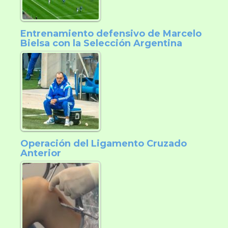
Entrenamiento defensivo de Marcelo
Bielsa con la Selección Argentina
Operación del Ligamento Cruzado
Anterior