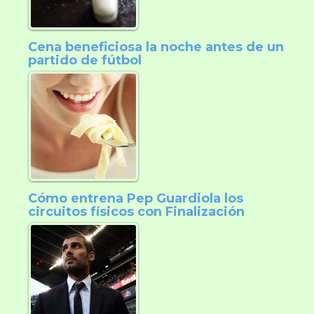
Cena beneficiosa la noche antes de un
partido de fútbol
Cómo entrena Pep Guardiola los
circuitos físicos con Finalización