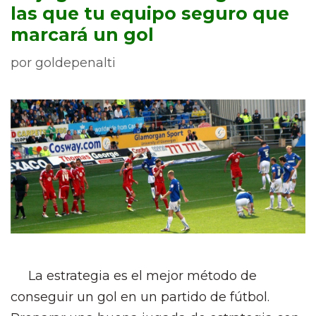
las que tu equipo seguro que
marcará un gol
por
goldepenalti
La estrategia es el mejor método de
conseguir un gol en un partido de fútbol.