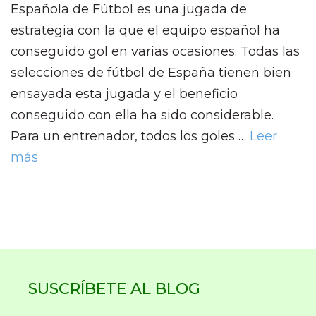
Española de Fútbol es una jugada de
estrategia con la que el equipo español ha
conseguido gol en varias ocasiones. Todas las
selecciones de fútbol de España tienen bien
ensayada esta jugada y el beneficio
conseguido con ella ha sido considerable.
Para un entrenador, todos los goles …
Leer
más
SUSCRÍBETE AL BLOG