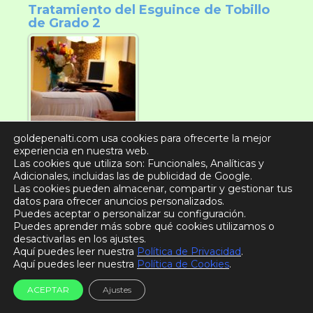
Tratamiento del Esguince de Tobillo
de Grado 2
goldepenalti.com usa cookies para ofrecerte la mejor
experiencia en nuestra web.
Cómo se trata el esguince de tobillo
Las cookies que utiliza son: Funcionales, Analíticas y
de grado 3
Adicionales, incluidas las de publicidad de Google.
Las cookies pueden almacenar, compartir y gestionar tus
datos para ofrecer anuncios personalizados.
Puedes aceptar o personalizar su configuración.
Puedes aprender más sobre qué cookies utilizamos o
desactivarlas en los ajustes.
Aquí puedes leer nuestra
Política de Privacidad
.
Aquí puedes leer nuestra
Política de Cookies
.
ACEPTAR
Ajustes
El mejor desayuno para un partido de