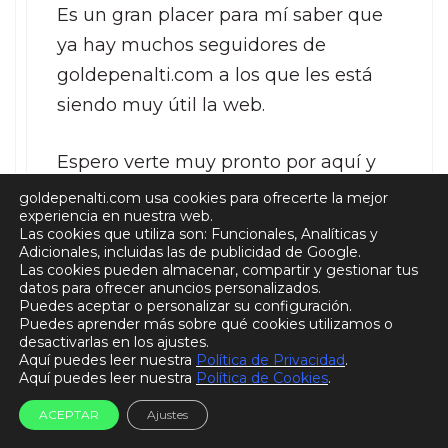
Es un gran placer para mí saber que
ya hay muchos seguidores de
goldepenalti.com a los que les está
siendo muy útil la web.
Espero verte muy pronto por aquí y
que te suscribas a la web.
goldepenalti.com usa cookies para ofrecerte la mejor
experiencia en nuestra web.
Las cookies que utiliza son: Funcionales, Analíticas y
Un fuerte abrazo para ti y saludos a
Adicionales, incluidas las de publicidad de Google.
Las cookies pueden almacenar, compartir y gestionar tus
Guayaquil.
datos para ofrecer anuncios personalizados.
Puedes aceptar o personalizar su configuración.
Puedes aprender más sobre qué cookies utilizamos o
Responder
desactivarlas en los ajustes.
Aquí puedes leer nuestra
Política de Privacidad
.
Aquí puedes leer nuestra
Política de Cookies
.
ACEPTAR
Ajustes