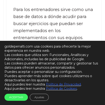
Para los entrenadores sirve como una
base de datos a dónde acudir para
buscar ejercicios que puedan ser
implementados en los
entrenamientos con sus equipos.
goldepenalti.com usa cookies para ofrecerte la mejor
experiencia en nuestra web.
Te animo a que te suscribas a la web:
Las cookies que utiliza son: Funcionales, Analíticas y
sería un honor para mí.
Adicionales, incluidas las de publicidad de Google.
Las cookies pueden almacenar, compartir y gestionar tus
datos para ofrecer anuncios personalizados.
Un saludo.
Puedes aceptar o personalizar su configuración.
Puedes aprender más sobre qué cookies utilizamos o
desactivarlas en los ajustes.
Aquí puedes leer nuestra
Política de Privacidad
.
Responder
Aquí puedes leer nuestra
Política de Cookies
.
ACEPTAR
Ajustes