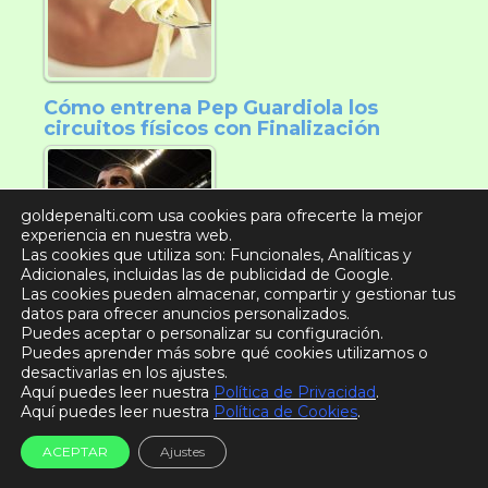
Cómo entrena Pep Guardiola los
circuitos físicos con Finalización
goldepenalti.com usa cookies para ofrecerte la mejor
experiencia en nuestra web.
Las cookies que utiliza son: Funcionales, Analíticas y
Adicionales, incluidas las de publicidad de Google.
Las cookies pueden almacenar, compartir y gestionar tus
datos para ofrecer anuncios personalizados.
Puedes aceptar o personalizar su configuración.
¿Qué hay que Comer después de un
Puedes aprender más sobre qué cookies utilizamos o
Partido de Fútbol?
desactivarlas en los ajustes.
Aquí puedes leer nuestra
Política de Privacidad
.
Aquí puedes leer nuestra
Política de Cookies
.
ACEPTAR
Ajustes