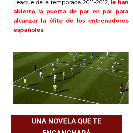
League de la temporada 2011-2012,
le han
abierto la puerta de par en par para
alcanzar la élite de los entrenadores
españoles
.
UNA NOVELA QUE TE
ENGANCHARÁ