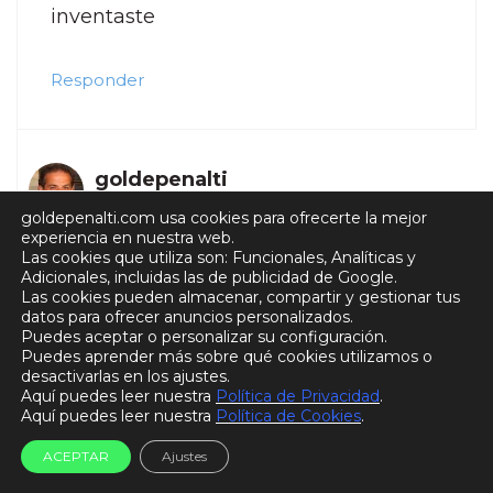
inventaste
Responder
goldepenalti
11 enero, 2016 a las 23:04
goldepenalti.com usa cookies para ofrecerte la mejor
experiencia en nuestra web.
Las cookies que utiliza son: Funcionales, Analíticas y
Adicionales, incluidas las de publicidad de Google.
Las cookies pueden almacenar, compartir y gestionar tus
Gracias Mario por tu comentario.
datos para ofrecer anuncios personalizados.
Puedes aceptar o personalizar su configuración.
Puedes aprender más sobre qué cookies utilizamos o
El video que ilustra este artículo, y
desactivarlas en los ajustes.
Aquí puedes leer nuestra
Política de Privacidad
.
que he compartido pues solo es un
Aquí puedes leer nuestra
Política de Cookies
.
enlace, pertenece a la web
ACEPTAR
Ajustes
http://www.ganz-muenchen.de