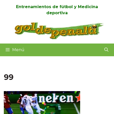
Saltar
Entrenamientos de fútbol y Medicina
al
deportiva
contenido
Menú
99