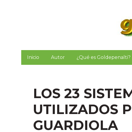
Saltar
al
contenido
Inicio
Autor
¿Qué es Goldepenalti?
LOS 23 SISTE
UTILIZADOS 
GUARDIOLA