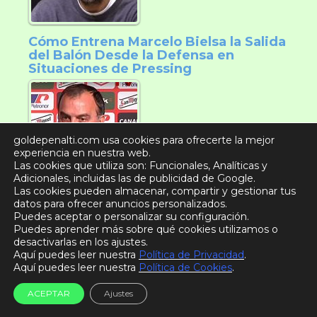
Cómo Entrena Marcelo Bielsa la Salida
del Balón Desde la Defensa en
Situaciones de Pressing
goldepenalti.com usa cookies para ofrecerte la mejor
experiencia en nuestra web.
Las cookies que utiliza son: Funcionales, Analíticas y
Adicionales, incluidas las de publicidad de Google.
Las cookies pueden almacenar, compartir y gestionar tus
datos para ofrecer anuncios personalizados.
¿Sabes Qué Dice la Regla Número 1
Puedes aceptar o personalizar su configuración.
del Reglamento del Fútbol?
Puedes aprender más sobre qué cookies utilizamos o
desactivarlas en los ajustes.
Aquí puedes leer nuestra
Política de Privacidad
.
Aquí puedes leer nuestra
Política de Cookies
.
ACEPTAR
Ajustes