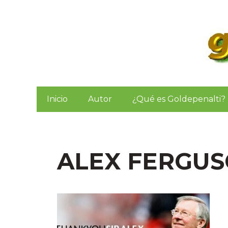
Saltar
al
contenido
Inicio
Autor
¿Qué es Goldepenalti?
ALEX FERGUS