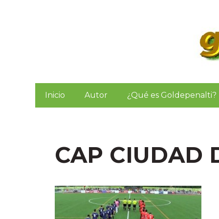
Saltar
al
contenido
Inicio
Autor
¿Qué es Goldepenalti?
CAP CIUDAD 