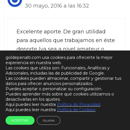
30 mayo, 2016 a las 16:32
Excelente aporte. De gran utilidad
para aquellos que trabajamos en éste
deporte (ya sea a nivel amateur o
profesional),lo importante es adquirir
goldepenalti.com usa cookies para ofrecerte la mejor
experiencia en nuestra web.
conocimientos y llevarlos a la práctica
Las cookies que utiliza son: Funcionales, Analíticas y
Adicionales, incluidas las de publicidad de Google.
con éxito. Gracias y sigan así.
Las cookies pueden almacenar, compartir y gestionar tus
datos para ofrecer anuncios personalizados.
Puedes aceptar o personalizar su configuración.
Responder
Puedes aprender más sobre qué cookies utilizamos o
desactivarlas en los ajustes.
Aquí puedes leer nuestra
Política de Privacidad
.
Aquí puedes leer nuestra
Política de Cookies
.
goldepenalti
ACEPTAR
Ajustes
2 junio, 2016 a las 19:31