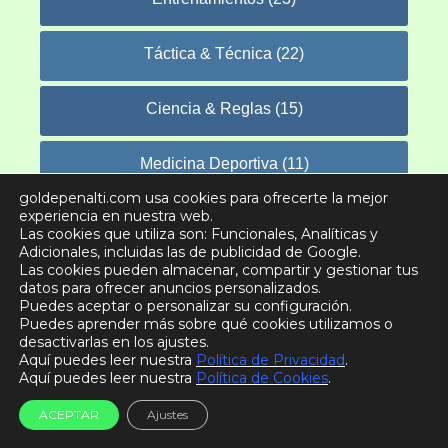
Táctica & Técnica (22)
Ciencia & Reglas (15)
Medicina Deportiva (11)
goldepenalti.com usa cookies para ofrecerte la mejor
experiencia en nuestra web.
Goles (8)
Las cookies que utiliza son: Funcionales, Analíticas y
Adicionales, incluidas las de publicidad de Google.
Las cookies pueden almacenar, compartir y gestionar tus
Actualidad (7)
datos para ofrecer anuncios personalizados.
Puedes aceptar o personalizar su configuración.
Puedes aprender más sobre qué cookies utilizamos o
Futboleros (6)
desactivarlas en los ajustes.
Aquí puedes leer nuestra
Política de Privacidad
.
Aquí puedes leer nuestra
Política de Cookies
.
Nutrición (6)
ACEPTAR
Ajustes
Videos Virales (5)